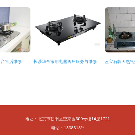
灶台售后维修
长沙华帝家用电器售后服务与维修指南
地址：北京市朝阳区望京园609号楼14层1721
电话：1368318**