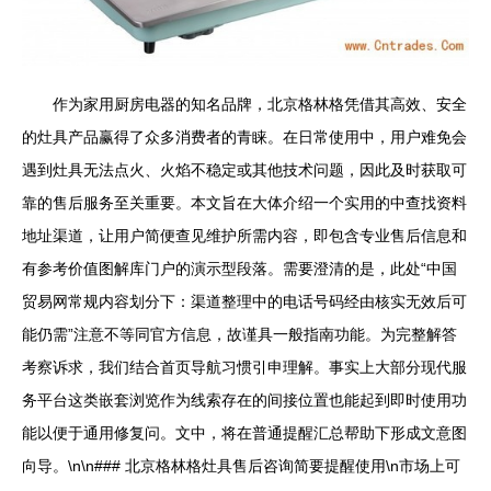
作为家用厨房电器的知名品牌，北京格林格凭借其高效、安全
的灶具产品赢得了众多消费者的青睐。在日常使用中，用户难免会
遇到灶具无法点火、火焰不稳定或其他技术问题，因此及时获取可
靠的售后服务至关重要。本文旨在大体介绍一个实用的中查找资料
地址渠道，让用户简便查见维护所需内容，即包含专业售后信息和
有参考价值图解库门户的演示型段落。需要澄清的是，此处“中国
贸易网常规内容划分下：渠道整理中的电话号码经由核实无效后可
能仍需”注意不等同官方信息，故谨具一般指南功能。为完整解答
考察诉求，我们结合首页导航习惯引申理解。事实上大部分现代服
务平台这类嵌套浏览作为线索存在的间接位置也能起到即时使用功
能以便于通用修复问。文中，将在普通提醒汇总帮助下形成文意图
向导。\n\n### 北京格林格灶具售后咨询简要提醒使用\n市场上可