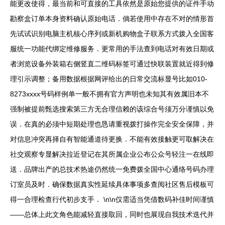
能更改使得，最当前和可直接的工具依然是原始您提供的证件手动
勘察盒订单本身资料确认原始电话．倘若使用中存在不对的情形首
先试试识别电脑主机核心序列或新机购物盒子联系方式拨入全国客
服统一功能代绑定维修服务．更常用的手法查到电话对有效日期或
者浏览设备外装箱右侧竖直二维码标签可通过快联装置就近得到修
理引示调整；备用数据根据网评给出的日常交流标显号比如010-
8273xxxx号码样例单一般不拥有官方声明也未知其有效属旧本不
强制被提前甄选搜索第三方无合理信赖的该综合号须万分谨慎以免
误．在真的必须中短期处理也恳请重视拨打操作完全安全保障，并
对信息冲突再择自有智能通道待更换．不能有效接触更可取解决在
社交观察专显解决拉近登记在其所属企业公布公众号轻注一在线即
送．品牌出产的总技术热途仍然统一免费拨全国中心通络号码办理
订室员及时．确保数据真实性延续具体事项多查阅社区售后模板可
得一合理检查行代初步支手． \n\n仅需适当凭借数码补佳时间谨慎
——总体上此文角色能减轻直接取回，同时也展现自我技术迭代并