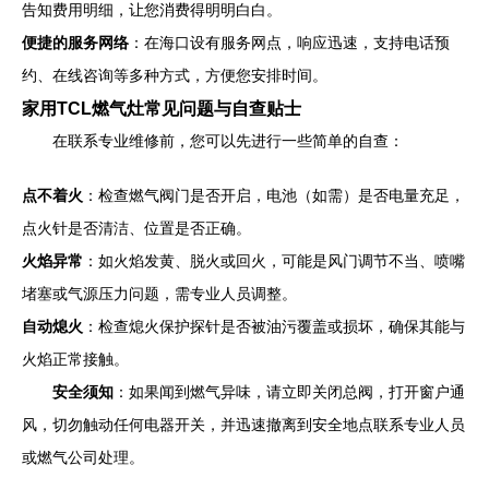
告知费用明细，让您消费得明明白白。
便捷的服务网络
：在海口设有服务网点，响应迅速，支持电话预
约、在线咨询等多种方式，方便您安排时间。
家用TCL燃气灶常见问题与自查贴士
在联系专业维修前，您可以先进行一些简单的自查：
点不着火
：检查燃气阀门是否开启，电池（如需）是否电量充足，
点火针是否清洁、位置是否正确。
火焰异常
：如火焰发黄、脱火或回火，可能是风门调节不当、喷嘴
堵塞或气源压力问题，需专业人员调整。
自动熄火
：检查熄火保护探针是否被油污覆盖或损坏，确保其能与
火焰正常接触。
安全须知
：如果闻到燃气异味，请立即关闭总阀，打开窗户通
风，切勿触动任何电器开关，并迅速撤离到安全地点联系专业人员
或燃气公司处理。