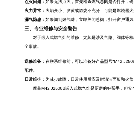
点火问题
：如果无法点火，首先检查燃气总阀是否打开，确
火力异常
：火焰变小、发黄或燃烧不充分，可能是燃烧器火
漏气隐患
：如果闻到燃气味，立即关闭总阀，打开窗户通风
三、专业维修与安全警告
对于嵌入式燃气灶的维修，尤其是涉及气路、阀体等核
全事故。
送修准备
：在联系维修前，可以准备好产品型号“M42 J
配件。
日常维护
：为减少故障，日常使用后应及时清洁面板和火盖
摩菲M42 J2508B嵌入式燃气灶是厨房的好帮手