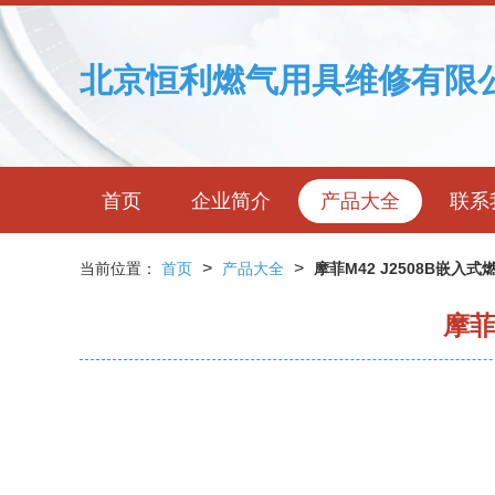
北京恒利燃气用具维修有限
首页
企业简介
产品大全
联系
>
>
当前位置：
首页
产品大全
摩菲M42 J2508B嵌
摩菲